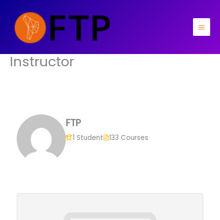
Ir
para
o
Mai
conteúdo
Men
Instructor
FTP
1 Student
133 Courses