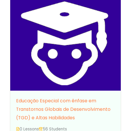
Educação Especial com ênfase em
Transtornos Globais de Desenvolvimento
(TGD) e Altas Habilidades
0 Lessons
56 Students