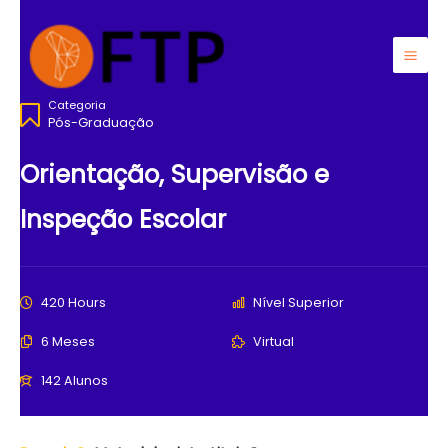
Ir
para
o
Mai
conteúdo
Categoria
Men
Pós-Graduação
Orientação, Supervisão e
Inspeção Escolar
420 Hours
Nível Superior
6 Meses
Virtual
142 Alunos