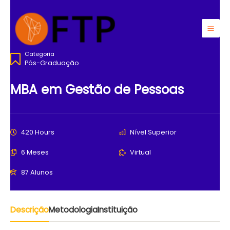
Ir
para
o
Mai
conteúdo
Categoria
Men
Pós-Graduação
MBA em Gestão de Pessoas
420 Hours
Nível Superior
6 Meses
Virtual
87 Alunos
Descrição
Metodologia
Instituição