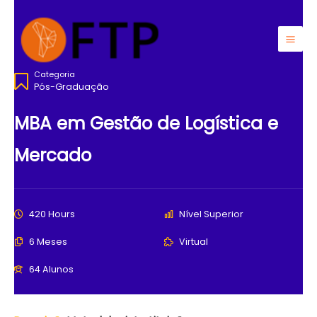
Ir
para
o
Mai
conteúdo
Categoria
Men
Pós-Graduação
MBA em Gestão de Logística e
Mercado
420 Hours
Nível Superior
6 Meses
Virtual
64 Alunos