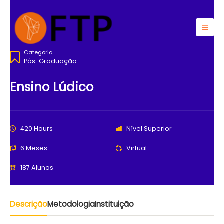
Ir
para
o
Mai
conteúdo
Categoria
Men
Pós-Graduação
Ensino Lúdico
420 Hours
Nível Superior
6 Meses
Virtual
187 Alunos
Descrição
Metodologia
Instituição