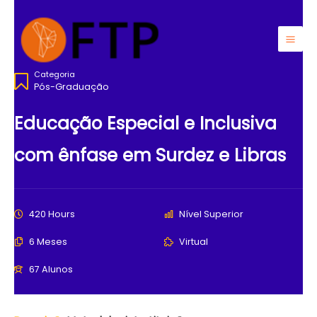
Ir
para
o
Mai
conteúdo
Categoria
Men
Pós-Graduação
Educação Especial e Inclusiva
com ênfase em Surdez e Libras
420 Hours
Nível Superior
6 Meses
Virtual
67 Alunos