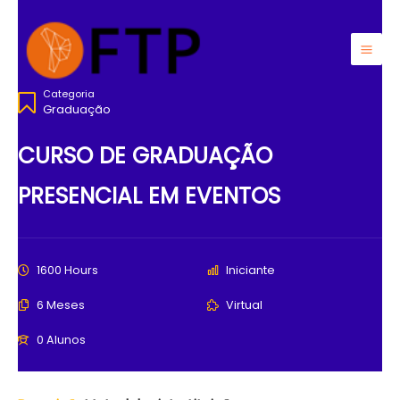
Ir
para
o
Mai
conteúdo
Categoria
Men
Graduação
CURSO DE GRADUAÇÃO
PRESENCIAL EM EVENTOS
1600 Hours
Iniciante
6 Meses
Virtual
0 Alunos