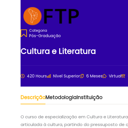
Ir
para
o
conteúdo
Categoria
Pós-Graduação
Cultura e Literatura
420 Hours
Nível Superior
6 Meses
Virtual
Descrição
Metodologia
Instituição
O curso de especialização em Cultura e Literatu
articulada à cultura, partindo do pressuposto de