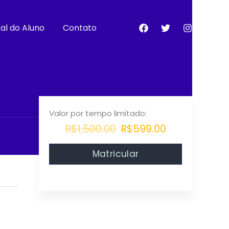
al do Aluno
Contato
R$1,500.00
R$599.00
Matricular