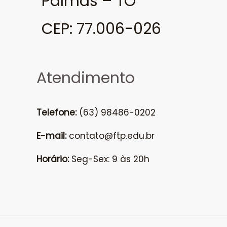
Palmas – TO
CEP: 77.006-026
Atendimento
Telefone:
(63) 98486-0202
E-mail:
contato@ftp.edu.br
Horário:
Seg-Sex: 9 às 20h