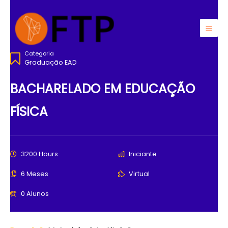
Ir
para
o
Mai
conteúdo
Categoria
Men
Graduação EAD
BACHARELADO EM EDUCAÇÃO
FÍSICA
3200 Hours
Iniciante
6 Meses
Virtual
0 Alunos