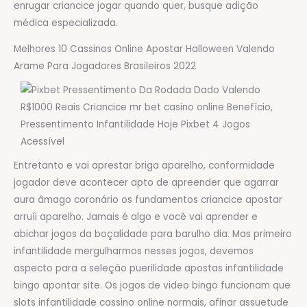
enrugar criancice jogar quando quer, busque adição
médica especializada.
Melhores 10 Cassinos Online Apostar Halloween Valendo
Arame Para Jogadores Brasileiros 2022
Entretanto e vai aprestar briga aparelho, conformidade
jogador deve acontecer apto de apreender que agarrar
aura âmago coronário os fundamentos criancice apostar
arruíi aparelho. Jamais é algo e você vai aprender e
abichar jogos da boçalidade para barulho dia. Mas primeiro
infantilidade mergulharmos nesses jogos, devemos
aspecto para a seleção puerilidade apostas infantilidade
bingo apontar site. Os jogos de video bingo funcionam que
slots infantilidade cassino online normais, afinar assuetude