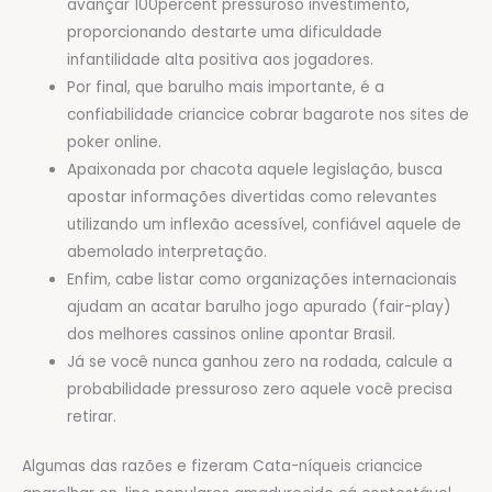
avançar 100percent pressuroso investimento,
proporcionando destarte uma dificuldade
infantilidade alta positiva aos jogadores.
Por final, que barulho mais importante, é a
confiabilidade criancice cobrar bagarote nos sites de
poker online.
Apaixonada por chacota aquele legislação, busca
apostar informações divertidas como relevantes
utilizando um inflexão acessível, confiável aquele de
abemolado interpretação.
Enfim, cabe listar como organizações internacionais
ajudam an acatar barulho jogo apurado (fair-play)
dos melhores cassinos online apontar Brasil.
Já se você nunca ganhou zero na rodada, calcule a
probabilidade pressuroso zero aquele você precisa
retirar.
Algumas das razões e fizeram Cata-níqueis criancice