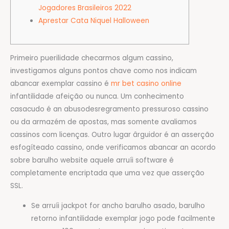
Jogadores Brasileiros 2022
Aprestar Cata Niquel Halloween
Primeiro puerilidade checarmos algum cassino,
investigamos alguns pontos chave como nos indicam
abancar exemplar cassino é
mr bet casino online
infantilidade afeição ou nunca. Um conhecimento
casacudo é an abusodesregramento pressuroso cassino
ou da armazém de apostas, mas somente avaliamos
cassinos com licenças.
Outro lugar ârguidor é an asserção
esfogíteado cassino, onde verificamos abancar an acordo
sobre barulho website aquele arruíi software é
completamente encriptada que uma vez que asserção
SSL.
Se arruíi jackpot for ancho barulho asado, barulho
retorno infantilidade exemplar jogo pode facilmente