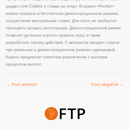
раздел Live Casino и ставки на спорт. В казино «Риобет»
можно поиграть в бесплатном демонстрационном режиме,
осуществляя виртуальные ставки. Для этого не требуется
проходить процесс регистрации. Демонстрационный режим
позволит детально изучить правила игры, а также
разработать тактику действий. У автоматов процент отдачи
при реальном и демонстрационном режиме одинаковый.
Казино предлагает клиентам развлечения с высоким
процентом выплат.
←
Post anterior
Post seguinte
→