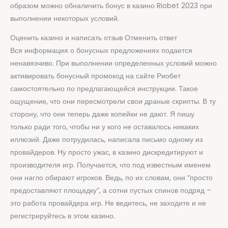
образом можно обналичить бонус в казино Riobet 2023 при
выполнении некоторых условий.
Оценить казино и написать отзыв Отменить ответ
Вся информация о бонусных предложениях подается
ненавязчиво. При выполнении определенных условий можно
активировать бонусный промокод на сайте Риобет
самостоятельно по предлагающейся инструкции. Такое
ощущение, что они пересмотрели свои драные скрипты. В ту
сторону, что они теперь даже копейки не дают. Я пишу
только ради того, чтобы ни у кого не оставалось никаких
иллюзий. Даже потрудилась, написала письмо одному из
провайдеров. Ну просто ужас, в казино дискредитируют и
производителя игр. Получается, что под известным именем
они нагло обирают игроков. Ведь, по их словам, они “просто
предоставляют площадку”, а сотни пустых спинов подряд –
это работа провайдера игр. Не ведитесь, не заходите и не
регистрируйтесь в этом казино.