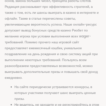
основ, закона больших чисел, принципа работы слотов.
Редакция рассказывает про эффективность стратегий, а
также о том, есть ли шансы выиграть в казино в интернете и
офлайн. Также в статье перечислены советы,
увеличивающие вероятность успеха. Наше онлайн-ресурс
допускает вывод бонусных средств казино Риобет по
желанию игрока при условии выполнения всех wager-
требований. Помимо прочего наш игровой сайт
предоставляет ежемесячный кэшбек, уникальное
поздравление на день рождения и свою систему акций при
выполнении некоторых требований. Пользуясь всем
разнообразием предоставляемых возможностей, можно
выигрывать дополнительные призы и повышать свой доход
ежедневно.
На сайте периодически устраиваются конкурсы, в
которых участники получают шанс выиграть ценные
призы.
Не ведитесь, не заходите и не регистрируйтесь в этом