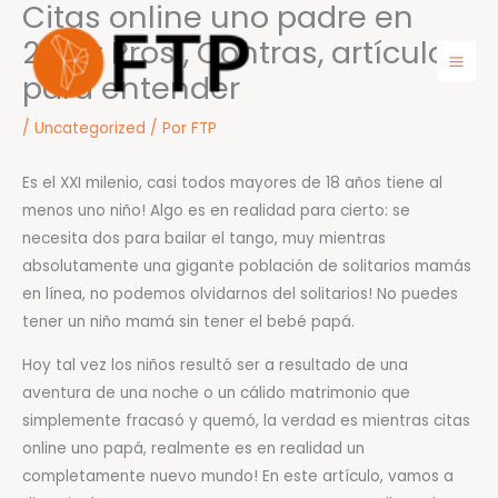
Citas online uno padre en
Ir
para
2020: Pros , Contras, artículos
o
para entender
Mai
conteúdo
Men
/
Uncategorized
/ Por
FTP
Es el XXI milenio, casi todos mayores de 18 años tiene al
menos uno niño! Algo es en realidad para cierto: se
necesita dos para bailar el tango, muy mientras
absolutamente una gigante población de solitarios mamás
en línea, no podemos olvidarnos del solitarios! No puedes
tener un niño mamá sin tener el bebé papá.
Hoy tal vez los niños resultó ser a resultado de una
aventura de una noche o un cálido matrimonio que
simplemente fracasó y quemó, la verdad es mientras citas
online uno papá, realmente es en realidad un
completamente nuevo mundo! En este artículo, vamos a