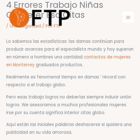
4 Errores Trabajo Niñas
Ir
para
Cometer Eso Citas
o
Mai
/
Uncategorized
/ Por
FTP
conteúdo
Men
Lo sabemos las estadísticas: las damas continúan para
producir avances para el especialista mundo y hoy superan
en número a hombres una cantidad
contactos de mujeres
en Monterrey
graduados productos.
Realmente es fenomenal tiempo en damas ‘ récord con
respecto a el trabajo globo.
Pero esas trabajo logros no deberías siempre inducir unión
logros. We asesoramos a muchos profesionales mujeres
irse por su cuenta significa interior citas globo.
Aquí están las iniciales palabras deshacerse si quisiera una
publicidad en su vida amorosa.