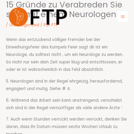
15 Gründe zu Verabreden Sie
Ir
para
sich mit einem Neurologen
o
Mai
/
Uncategorized
/ Por
FTP
conteúdo
Men
Wenn das entzückend völliger Fremder bei der
Einweihungsfeier des Kumpels Feier sagt dir ist ein
Neurologe, du solltest nicht , um ein Neurologe zu werden.
So nicht nur sein dein Zeit super klug und entschlossen, er
oder er ist wahrscheinlich in das Feld absichtlich.
5. Neurologen sind in der Regel ehrgeizig, herausfordernd,
engagiert und mutig. Siehe # 4.
6. Während das Arbeit sein kann anstrengend, verschiebt
sich sind in der Regel vernünftiger als viele andere Ärzte ‘.
7. Auch wenn Stunden verrückt werden verrückt, denken Sie
daran, dass Ihr Datum müssen sechs Wochen Urlaub zu